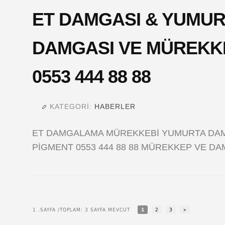
ET DAMGASI & YUMU
DAMGASI VE MÜREKK
0553 444 88 88
KATEGORİ:
HABERLER
ET DAMGALAMA MÜREKKEBİ YUMURTA DA
PİGMENT 0553 444 88 88 MÜREKKEP VE DAM
1 .SAYFA /TOPLAM: 3 SAYFA MEVCUT
1
2
3
»