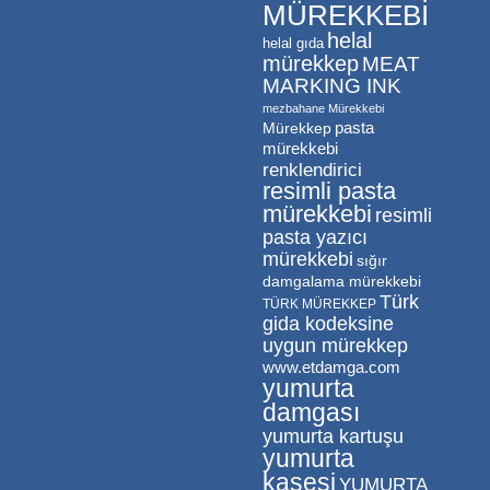
MÜREKKEBİ
helal
helal gıda
mürekkep
MEAT
MARKING INK
mezbahane Mürekkebi
pasta
Mürekkep
mürekkebi
renklendirici
resimli pasta
mürekkebi
resimli
pasta yazıcı
mürekkebi
sığır
damgalama mürekkebi
Türk
TÜRK MÜREKKEP
gida kodeksine
uygun mürekkep
www.etdamga.com
yumurta
damgası
yumurta kartuşu
yumurta
kaşesi
YUMURTA