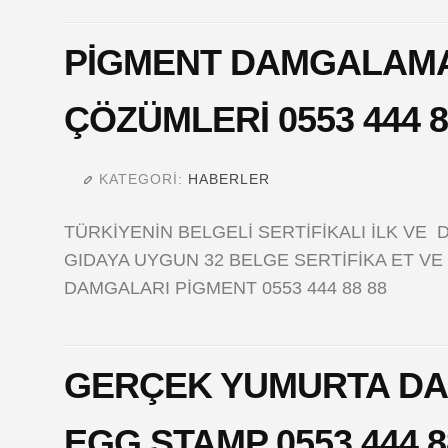
PİGMENT DAMGALAM
ÇÖZÜMLERİ 0553 444 8
KATEGORİ:
HABERLER
TÜRKİYENİN BELGELİ SERTİFİKALI İLK VE
GIDAYA UYGUN 32 BELGE SERTİFİKA ET V
DAMGALARI PİGMENT 0553 444 88 88
GERÇEK YUMURTA D
EGG STAMP 0553 444 8