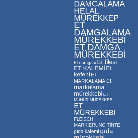
DAMGALAMA
HELAL
MÜREKKEP
ET
DAMGALAMA
MÜREKKEBİ
ET DAMGA
MÜREKKEBİ
Et filesi
Et damgası
ET KALEMİ
Et
kefeni
ET
et
MARKALAMA
markalama
mürekkebi
ET
MÜHÜR MÜREKKEBİ
ET
MÜREKKEBİ
FLEİSCH
MARKİERUNG TİNTE
gıda
gıda kalemi
mürekkebi