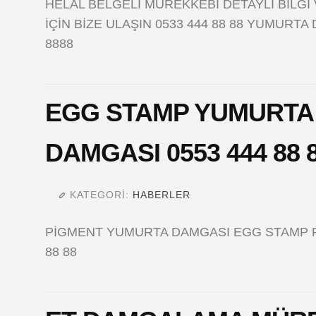
HELAL BELGELİ MÜREKKEBİ DETAYLI BİLG
İÇİN BİZE ULAŞIN 0533 444 88 88 YUMURTA
8888
EGG STAMP YUMURTA
DAMGASI 0553 444 88 
KATEGORİ:
HABERLER
PİGMENT YUMURTA DAMGASI EGG STAMP P
88 88