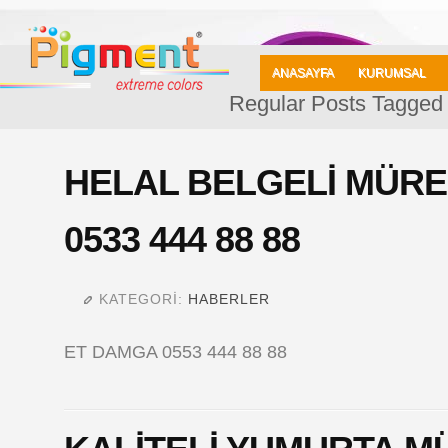
ANASAYFA
KURUMSAL
Regular Posts Tagge
HELAL BELGELİ MÜR
0533 444 88 88
KATEGORİ:
HABERLER
ET DAMGA 0553 444 88 88