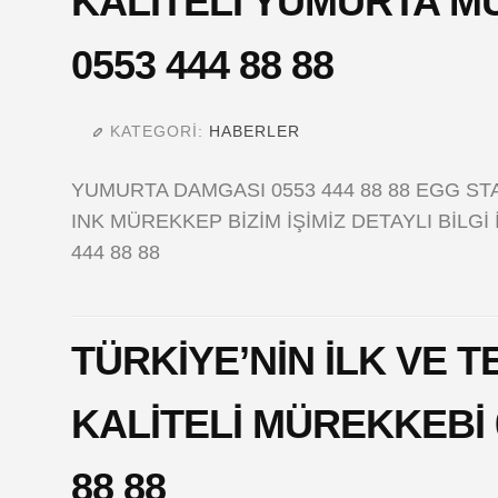
KALİTELİ YUMURTA M
0553 444 88 88
KATEGORİ:
HABERLER
YUMURTA DAMGASI 0553 444 88 88 EGG S
INK MÜREKKEP BİZİM İŞİMİZ DETAYLI BİLGİ 
444 88 88
TÜRKİYE’NİN İLK VE T
KALİTELİ MÜREKKEBİ 
88 88