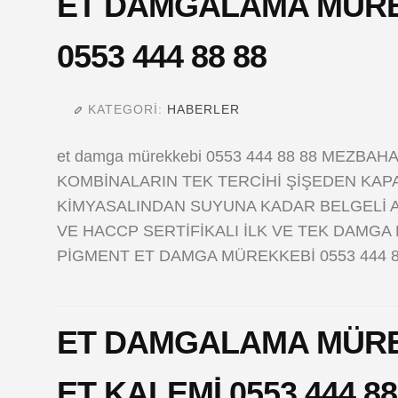
ET DAMGALAMA MÜR
0553 444 88 88
KATEGORİ:
HABERLER
et damga mürekkebi 0553 444 88 88 MEZBA
KOMBİNALARIN TEK TERCİHİ ŞİŞEDEN KAP
KİMYASALINDAN SUYUNA KADAR BELGELİ AN
VE HACCP SERTİFİKALI İLK VE TEK DAMGA
PİGMENT ET DAMGA MÜREKKEBİ 0553 444 8
ET DAMGALAMA MÜRE
ET KALEMİ 0553 444 88