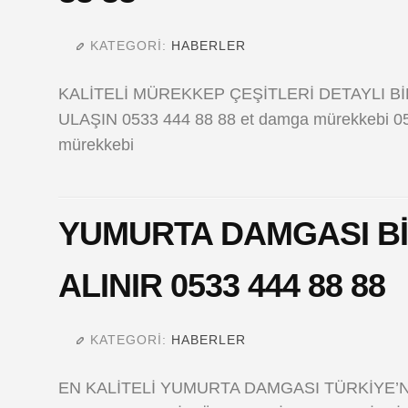
KATEGORİ:
HABERLER
KALİTELİ MÜREKKEP ÇEŞİTLERİ DETAYLI BİL
ULAŞIN 0533 444 88 88 et damga mürekkebi 05
mürekkebi
YUMURTA DAMGASI B
ALINIR 0533 444 88 88
KATEGORİ:
HABERLER
EN KALİTELİ YUMURTA DAMGASI TÜRKİYE’N